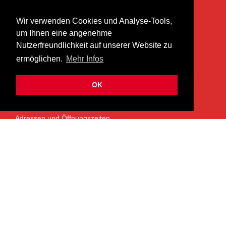
KONTAKT
Wir verwenden Cookies und Analyse-Tools,
heer musik ag
um Ihnen eine angenehme
Lättenstrasse 35
Nutzerfreundlichkeit auf unserer Website zu
8952 Schlieren
ermöglichen.
Mehr Infos
info@heermusic.com
Kontaktformular
OK
ÜBER UNS
Adressen und Öffnungszeiten
Das Heer Musik Team
Impressum
Kontoverbindung
Jobs
Rechtliches und Datenschutz
SERVICES