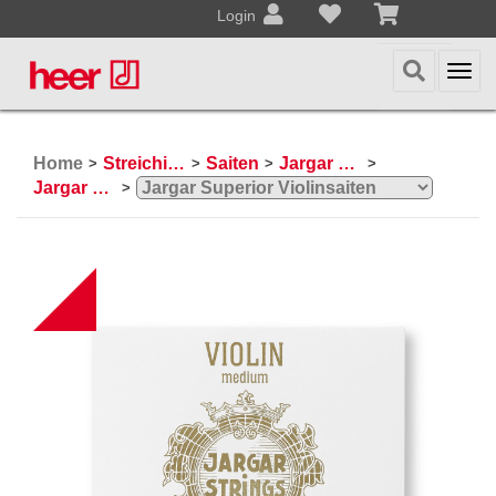
Login
Togg
navi
Home
Streichinstrumente
Saiten
Jargar Saiten
>
>
>
>
Jargar Violinsaiten
>
B