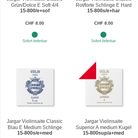
Grün/Dolce E Soft 4/4
Rot/forte Schlinge E Hard
15-800/e+sof
15-800s/e+har
4/4
CHF 8.00
CHF 8.00
Sofort lieferbar
Sofort lieferbar
B
Jargar Violinsaite Classic
Jargar Violinsaite
Blau E Medium Schlinge
Superior A medium Kugel
15-800s/e+med
15-800sup/a+med
4/4
4/4