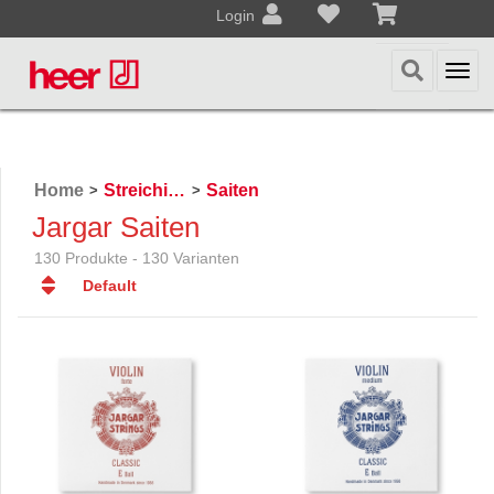
Login
Togg
navi
Home
Streichinstrumente
Saiten
>
>
Jargar Saiten
130 Produkte - 130 Varianten
Default
Default
Datum
Datum
Name
Name
Preis