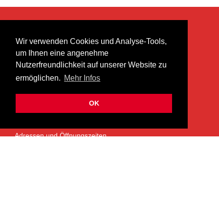
KONTAKT
Wir verwenden Cookies und Analyse-Tools,
heer musik ag
um Ihnen eine angenehme
Lättenstrasse 35
Nutzerfreundlichkeit auf unserer Website zu
8952 Schlieren
ermöglichen.
Mehr Infos
info@heermusic.com
Kontaktformular
OK
ÜBER UNS
Adressen und Öffnungszeiten
Das Heer Musik Team
Impressum
Kontoverbindung
Jobs