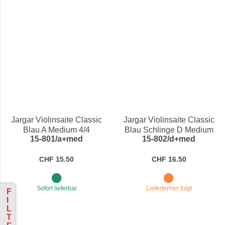
Jargar Violinsaite Classic
Jargar Violinsaite Classic
Blau A Medium 4/4
Blau Schlinge D Medium
15-801/a+med
15-802/d+med
4/4
CHF 15.50
CHF 16.50
Sofort lieferbar
Liefertermin folgt
F
I
L
T