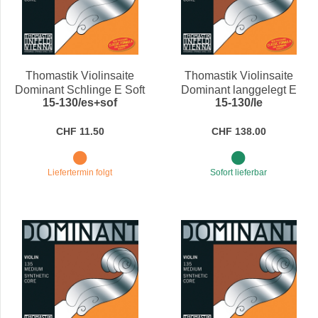
Thomastik Violinsaite
Thomastik Violinsaite
Dominant Schlinge E Soft
Dominant langgelegt E
15-130/es+sof
15-130/le
4/4
Medium 4/4
CHF 11.50
CHF 138.00
Liefertermin folgt
Sofort lieferbar