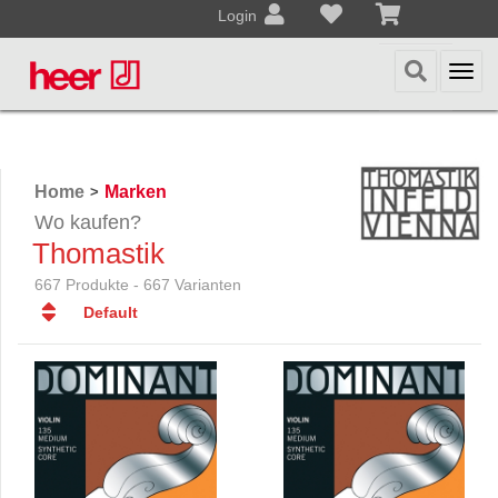
Login
Togg
navi
Home
Marken
>
Wo kaufen?
Thomastik
667 Produkte - 667 Varianten
Default
Default
Datum
Datum
Name
Name