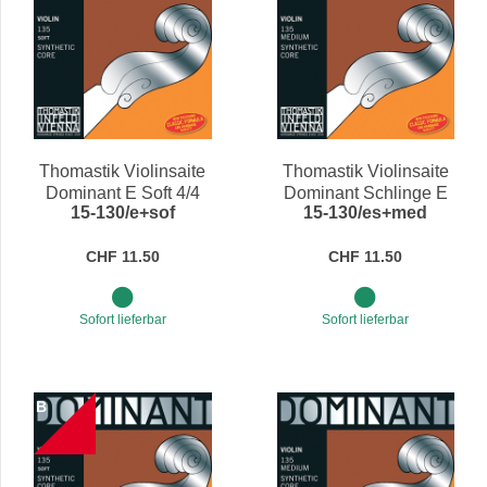
Thomastik Violinsaite
Thomastik Violinsaite
Dominant E Soft 4/4
Dominant Schlinge E
15-130/e+sof
15-130/es+med
Medium 4/4
CHF 11.50
CHF 11.50
Sofort lieferbar
Sofort lieferbar
B