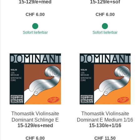
15-129/e+med
15-129/e+sof
Medium 4/4
CHF 6.00
CHF 6.00
Sofort lieferbar
Sofort lieferbar
Thomastik Violinsaite
Thomastik Violinsaite
Dominant Schlinge E
Dominant E Medium 1/16
15-129/es+med
15-130/e+1/16
Medium 4/4
CHF 6.00
CHF 11.50