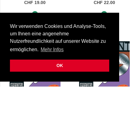
CHF 19.00
CHF 22.00
Sofort lieferbar
Sofort lieferbar
Wir verwenden Cookies und Analyse-Tools,
um Ihnen eine angenehme
Nutzerfreundlichkeit auf unserer Website zu
ermöglichen.
Mehr Infos
OK
Thomastik Violasaite
Thomastik Violasaite
Dominant G Medium 38-
Dominant C Medium 38-
15-4123,3/g+med
15-4123,4/c+med
39,5 cm
39,5 cm
CHF 31.00
CHF 53.50