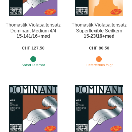
Thomastik Violasaitensatz
Thomastik Violasaitensatz
Dominant Medium 4/4
Superflexible Seilkern
15-141/16+med
15-23/16+med
Medium 4/4
CHF 127.50
CHF 80.50
Sofort lieferbar
Liefertermin folgt