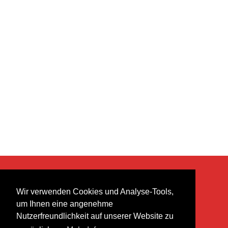
KONTAKT
Wir verwenden Cookies und Analyse-Tools,
heer musik ag
um Ihnen eine angenehme
Lättenstrasse 35
Nutzerfreundlichkeit auf unserer Website zu
8952 Schlieren