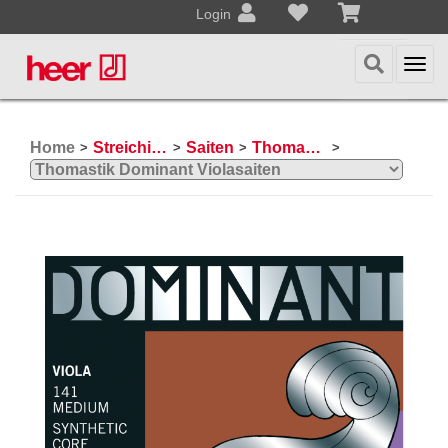
Login
Togg
navi
Home
Streichinstrumente
Saiten
Thomastik Violasaiten
>
>
>
>