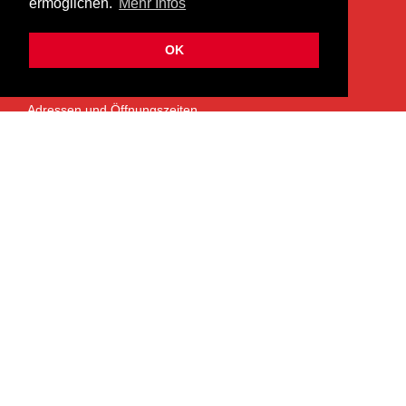
ermöglichen.
Mehr Infos
info@heermusic.com
Kontaktformular
OK
ÜBER UNS
Adressen und Öffnungszeiten
Das Heer Musik Team
Impressum
Kontoverbindung
Jobs
Rechtliches und Datenschutz
SERVICES
Garantie- und Reparaturservice
NEWSLETTER
Bleiben Sie mit dem monatlichen Newsletter informiert über