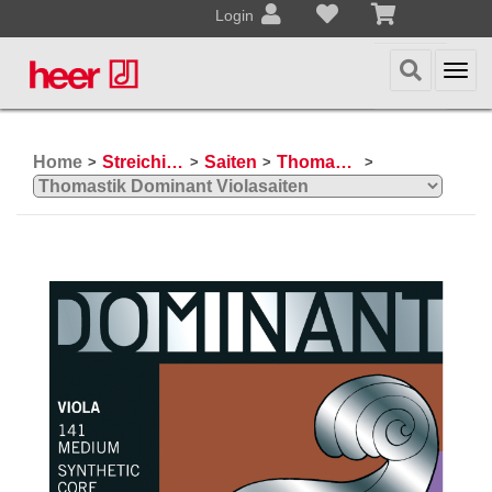
Login
Togg
navi
Home
Streichinstrumente
Saiten
Thomastik Violasaiten
>
>
>
>