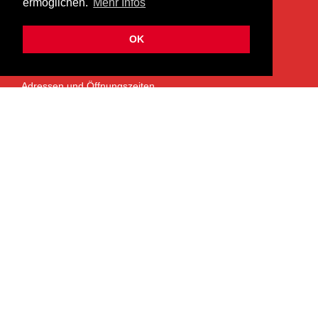
ermöglichen.
Mehr Infos
info@heermusic.com
Kontaktformular
OK
ÜBER UNS
Adressen und Öffnungszeiten
Das Heer Musik Team
Impressum
Kontoverbindung
Jobs
Rechtliches und Datenschutz
SERVICES
Garantie- und Reparaturservice
NEWSLETTER
Bleiben Sie mit dem monatlichen Newsletter informiert über