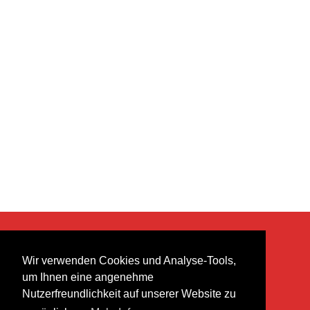
KONTAKT
Wir verwenden Cookies und Analyse-Tools,
heer musik ag
um Ihnen eine angenehme
Lättenstrasse 35
Nutzerfreundlichkeit auf unserer Website zu
8952 Schlieren