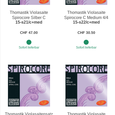
Preis
Thomastik Violasaite
Thomastik Violasaite
Spirocore Silber C
Spirocore C Medium 4/4
15-s21/c+med
15-s22/c+med
Medium 4/4
CHF 47.00
CHF 30.50
Sofort lieferbar
Sofort lieferbar
Thomastik Violasaitensatz
Thomastik Violasaite