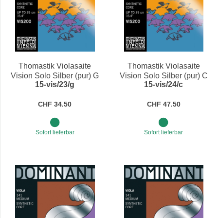
Thomastik Violasaite
Thomastik Violasaite
Vision Solo Silber (pur) G
Vision Solo Silber (pur) C
15-vis/23/g
15-vis/24/c
Medium 4/4
Medium 4/4
CHF 34.50
CHF 47.50
Sofort lieferbar
Sofort lieferbar