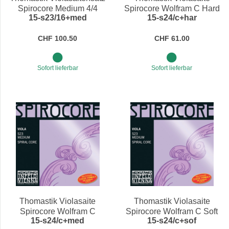
Spirocore Medium 4/4
Spirocore Wolfram C Hard
15-s23/16+med
15-s24/c+har
4/4
CHF 100.50
CHF 61.00
Sofort lieferbar
Sofort lieferbar
Thomastik Violasaite
Thomastik Violasaite
Spirocore Wolfram C
Spirocore Wolfram C Soft
15-s24/c+med
15-s24/c+sof
Medium 4/4
4/4