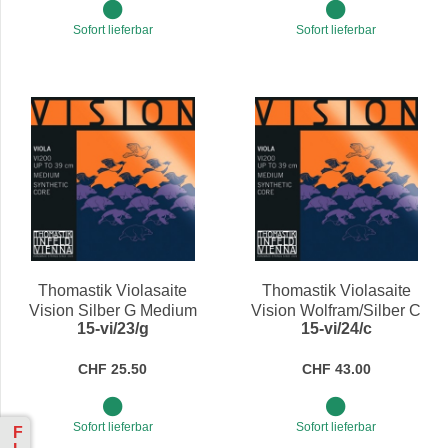
Sofort lieferbar
Sofort lieferbar
Thomastik Violasaite
Thomastik Violasaite
Vision Silber G Medium
Vision Wolfram/Silber C
15-vi/23/g
15-vi/24/c
4/4
Medium 4/4
CHF 25.50
CHF 43.00
Sofort lieferbar
Sofort lieferbar
F