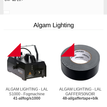
Algam Lighting
NEW
NEW
ALGAM LIGHTING - LAL
ALGAM LIGHTING - LAL
S1000 - Fogmachine
GAFFER50NOIR
41-al/fog/s1000
48-al/gaffertape+blk