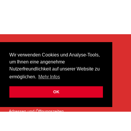
KONTAKT
Wir verwenden Cookies und Analyse-Tools,
heer musik ag
um Ihnen eine angenehme
Lättenstrasse 35
Nutzerfreundlichkeit auf unserer Website zu
8952 Schlieren
ermöglichen.
Mehr Infos
info@heermusic.com
Kontaktformular
OK
ÜBER UNS
Adressen und Öffnungszeiten
Das Heer Musik Team