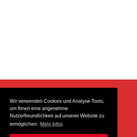
KONTAKT
Wir verwenden Cookies und Analyse-Tools,
heer musik ag
um Ihnen eine angenehme
Lättenstrasse 35
Nutzerfreundlichkeit auf unserer Website zu
8952 Schlieren
ermöglichen.
Mehr Infos
info@heermusic.com