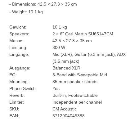
- Dimensions: 42.5 × 27.3 × 35 cm
- Weight: 10.1 kg
Gewicht:
10.1 kg
Speakers:
2 × 6" Carl Martin SU65147CM
Masse:
42.5 × 27.3 × 35 cm
Leistung:
300 W
Eingänge:
Mic (XLR), Guitar (6.3 mm jack), AUX
(3.5 mm jack)
Ausgänge:
Balanced XLR
EQ:
3-Band with Sweepable Mid
Mounting:
35 mm speaker stands
Phase Switch:
Yes
Reverb:
Built-in, Footswitchable
Limiter:
Independent per channel
SKU:
CM Acoustic
EAN:
5712904045388