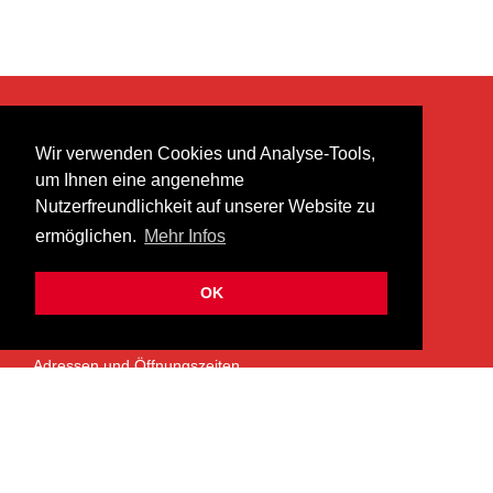
KONTAKT
Wir verwenden Cookies und Analyse-Tools,
heer musik ag
um Ihnen eine angenehme
Lättenstrasse 35
Nutzerfreundlichkeit auf unserer Website zu
8952 Schlieren
ermöglichen.
Mehr Infos
info@heermusic.com
Kontaktformular
OK
ÜBER UNS
Adressen und Öffnungszeiten
Das Heer Musik Team
Impressum
Kontoverbindung