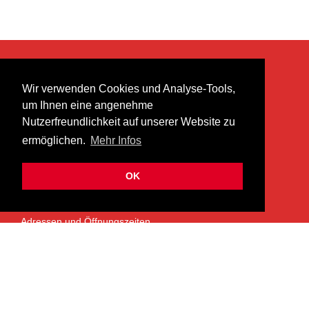
KONTAKT
Wir verwenden Cookies und Analyse-Tools,
heer musik ag
um Ihnen eine angenehme
Lättenstrasse 35
Nutzerfreundlichkeit auf unserer Website zu
8952 Schlieren
ermöglichen.
Mehr Infos
info@heermusic.com
Kontaktformular
OK
ÜBER UNS
Adressen und Öffnungszeiten
Das Heer Musik Team
Impressum
Kontoverbindung