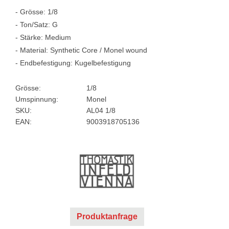
- Grösse: 1/8
- Ton/Satz: G
- Stärke: Medium
- Material: Synthetic Core / Monel wound
- Endbefestigung: Kugelbefestigung
Grösse:
1/8
Umspinnung:
Monel
SKU:
AL04 1/8
EAN:
9003918705136
Produktanfrage