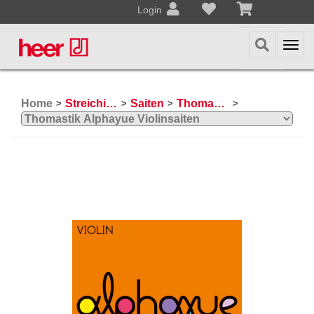
Login
Togg
navi
Home
Streichinstrumente
Saiten
Thomastik Violinsaiten
>
>
>
>