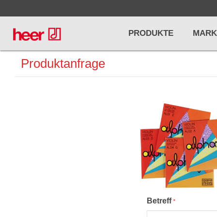
PRODUKTE
MARK
Produktanfrage
Infos
LICHT / EFFEKTE
NOTENPU
Licht
Notenstände
Preisliste
Effekte
Metronome u
Controller/DMX
Stimmgabel
... mehr
... mehr
Betreff
*
PRO AUDIO, MICS, STANDS
DRUMS 