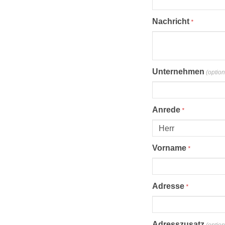
Proel Pro Audio
Schlagzeug
Nachricht
*
Samson Pro Audio
Snaredrum
Ständer
Roto Toms
... mehr
... mehr
Unternehmen
(option
STREICHINSTRUMENTE
Anrede
*
Violinen
Violen, Gamben
Vorname
*
Celli
... mehr
Adresse
*
Adresszusatz