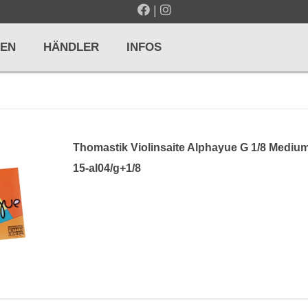
|
EN
HÄNDLER
INFOS
LTE / METRONOME
GITARREN / ZUPFINSTRUMENTE
Thomastik Violinsaite Alphayue G 1/8 Mediu
r und Pulte
Klassikgitarren
15-al04/g+1/8
nd Taktelle
Westerngitarren
n und Stimmgeräte
E-Gitarren
... mehr
& PERCUSSION
HOLZBLASINSTRUMENTE