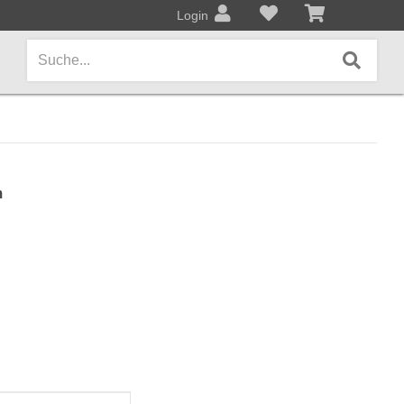
Login
AMPS / EFFEKTPEDALE
m
Amps/Cabinets
Effekt- und Bodenpedale
Covers und Softcases
KEYBOARDS / PIANO
Keyboards / Pianos
BLECHBLASINSTRUMENTE