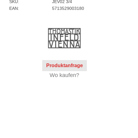
SKU:
JEV02 3/4
EAN:
5713529003180
Produktanfrage
Wo kaufen?