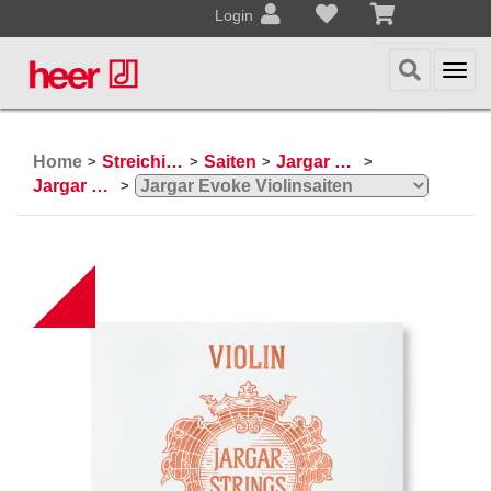
Login
Togg
navi
Home
Streichinstrumente
Saiten
Jargar Saiten
>
>
>
>
Jargar Violinsaiten
>
NEW