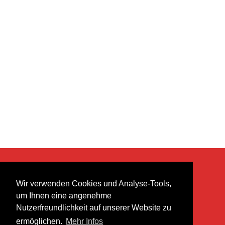
KONTAKT
Wir verwenden Cookies und Analyse-Tools,
heer musik ag
um Ihnen eine angenehme
Lättenstrasse 35
Nutzerfreundlichkeit auf unserer Website zu
8952 Schlieren
ermöglichen.
Mehr Infos