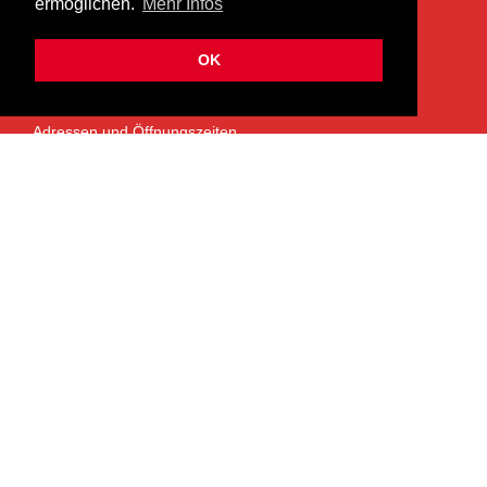
ermöglichen.
Mehr Infos
info@heermusic.com
Kontaktformular
OK
ÜBER UNS
Adressen und Öffnungszeiten
Das Heer Musik Team
Impressum
Kontoverbindung
Jobs
Rechtliches und Datenschutz
SERVICES
Garantie- und Reparaturservice
NEWSLETTER
Bleiben Sie mit dem monatlichen Newsletter informiert über