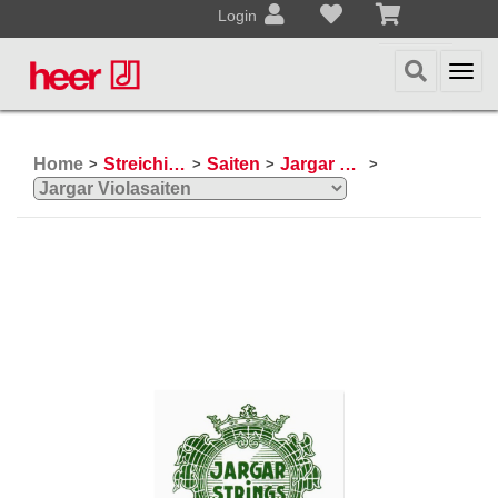
Login
Togg
navi
Home
Streichinstrumente
Saiten
Jargar Saiten
>
>
>
>