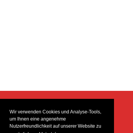
KONTAKT
Wir verwenden Cookies und Analyse-Tools,
heer musik ag
um Ihnen eine angenehme
Lättenstrasse 35
Nutzerfreundlichkeit auf unserer Website zu
8952 Schlieren