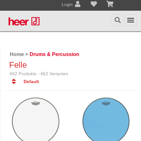
Login
Togg
navi
Home
Drums & Percussion
>
Felle
662 Produkte - 662 Varianten
Default
Default
Datum
Datum
Name
Name
Preis