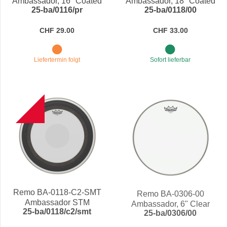
Ambassador, 16" Coated
Ambassador, 18" Coated
25-ba/0116/pr
25-ba/0118/00
CHF 29.00
CHF 33.00
Liefertermin folgt
Sofort lieferbar
NEW
Remo BA-0118-C2-SMT
Remo BA-0306-00
Ambassador STM
Ambassador, 6" Clear
25-ba/0118/c2/smt
25-ba/0306/00
Coated, 18" Schlagfell