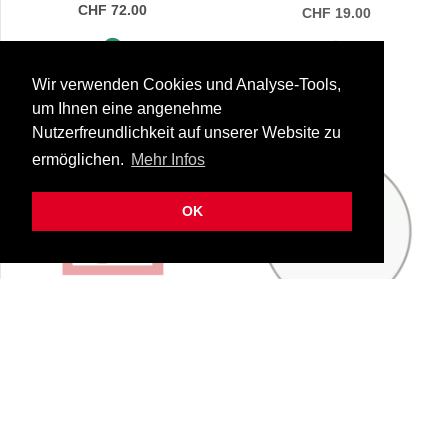
CHF 72.00
CHF 19.00
Sofort lieferbar
Sofort lieferbar
Wir verwenden Cookies und Analyse-Tools,
um Ihnen eine angenehme
Nutzerfreundlichkeit auf unserer Website zu
B
ermöglichen.
Mehr Infos
OK
Remo BA-0306/tm
Remo BA-0308-00
Ambassador, 6" Coated
Ambassador, 8" Clear
25-ba/0306/tm
25-ba/0308/00
CHF 21.00
CHF 19.00