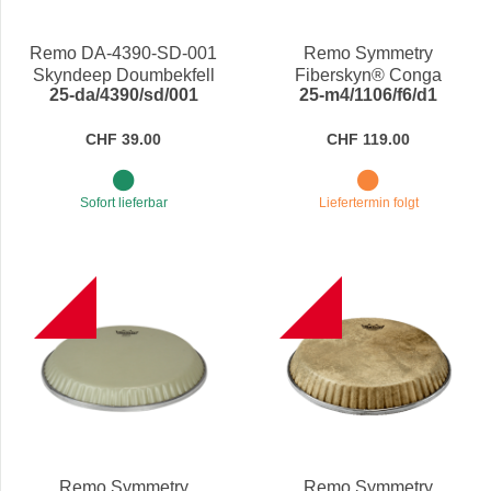
Preis
Remo DA-4390-SD-001
Remo Symmetry
Skyndeep Doumbekfell
Fiberskyn® Conga
25-da/4390/sd/001
25-m4/1106/f6/d1
Fish Skin Graph 9"
Drumhead M4-1106-F6-
D1
CHF 39.00
CHF 119.00
Sofort lieferbar
Liefertermin folgt
B
B
Remo Symmetry
Remo Symmetry