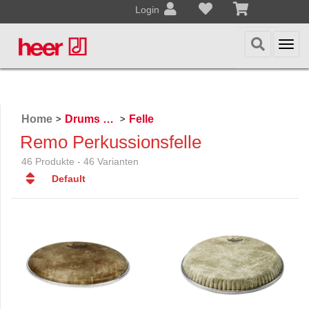
Login
Togg
navi
Home
Drums & Percussion
Felle
>
>
Remo Perkussionsfelle
46 Produkte - 46 Varianten
Default
Default
Datum
Datum
Name
Name
Preis