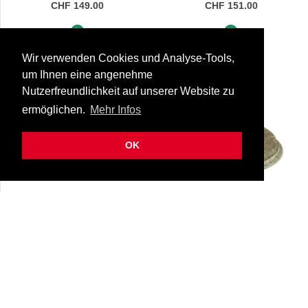
CHF 149.00
CHF 151.00
Sofort lieferbar
Sofort lieferbar
Wir verwenden Cookies und Analyse-Tools,
um Ihnen eine angenehme
Nutzerfreundlichkeit auf unserer Website zu
ermöglichen.
Mehr Infos
OK
Remo Tucked Skyndeep®
Remo Tucked Fiberskyn®
Conga Drumhead -
Conga Drumhead, 13"
25-m7/1250/s6/sd003
25-m7/1300/f6
Calfskin 12,50"
CHF 141.00
CHF 156.00