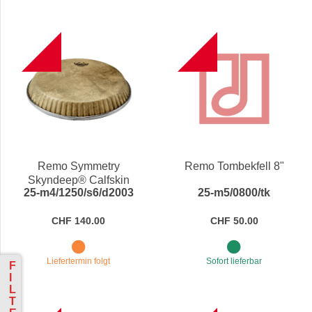
B
B
Remo Symmetry
Remo Tombekfell 8"
Skyndeep® Calfskin
25-m4/1250/s6/d2003
25-m5/0800/tk
Conga Drumhead M4-
1250-S6-D2003
CHF 140.00
CHF 50.00
Liefertermin folgt
Sofort lieferbar
F
I
L
T