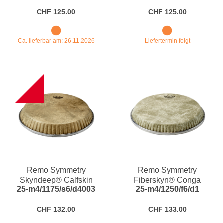
D1
D1
CHF 125.00
CHF 125.00
Ca. lieferbar am: 26.11.2026
Liefertermin folgt
B
Remo Symmetry
Remo Symmetry
Skyndeep® Calfskin
Fiberskyn® Conga
25-m4/1175/s6/d4003
25-m4/1250/f6/d1
Conga Drumhead M4-
Drumhead M4-1250-F6-
1175-S6-D4003
D1
CHF 132.00
CHF 133.00