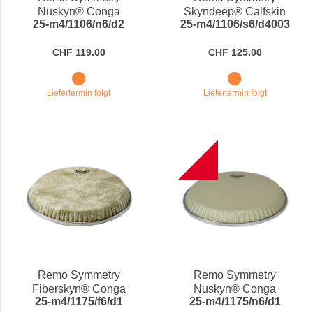
Nuskyn® Conga
Skyndeep® Calfskin
25-m4/1106/n6/d2
25-m4/1106/s6/d4003
Drumhead M4-1106-N6-
Conga Drumhead M4-
D2
1106-S6-D4003
CHF 119.00
CHF 125.00
Liefertermin folgt
Liefertermin folgt
B
Remo Symmetry
Remo Symmetry
Fiberskyn® Conga
Nuskyn® Conga
25-m4/1175/f6/d1
25-m4/1175/n6/d1
Drumhead M4-1175-F6-
Drumhead M4-1175-N6-