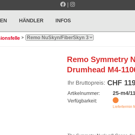
|
EN
HÄNDLER
INFOS
>
onsfelle
LTE / METRONOME
GITARREN / ZUPFINSTRUMENTE
Remo Symmetry 
r und Pulte
Klassikgitarren
Drumhead M4-110
nd Taktelle
Westerngitarren
CHF 119
Ihr Bruttopreis:
n und Stimmgeräte
E-Gitarren
25-m4/11
Artikelnummer:
... mehr
Verfügbarkeit:
Liefertermin f
& PERCUSSION
HOLZBLASINSTRUMENTE