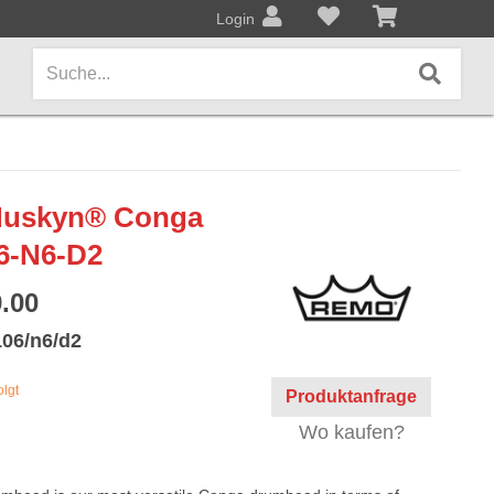
Login
AMPS / EFFEKTPEDALE
Nuskyn® Conga
Amps/Cabinets
6-N6-D2
Effekt- und Bodenpedale
.00
Covers und Softcases
06/n6/d2
KEYBOARDS / PIANO
olgt
Produktanfrage
Keyboards / Pianos
Wo kaufen?
BLECHBLASINSTRUMENTE