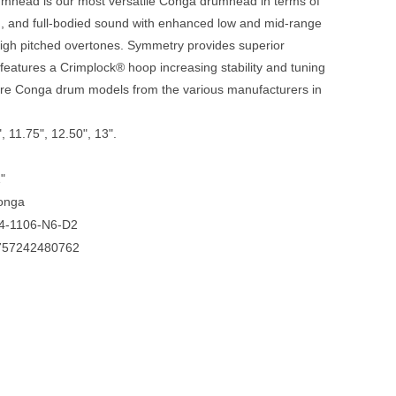
ead is our most versatile Conga drumhead in terms of
m, and full-bodied sound with enhanced low and mid-range
Blechblasinstrumente Premium
 high pitched overtones. Symmetry provides superior
Blechblasinstrumente
features a Crimplock® hoop increasing stability and tuning
re Conga drum models from the various manufacturers in
Mundstücke
... mehr
", 11.75", 12.50", 13".
"
onga
4-1106-N6-D2
757242480762