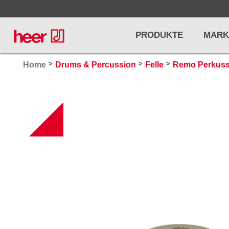
PRODUKTE
MARK
>
>
>
Home
Drums & Percussion
Felle
Remo Perkussi
Infos
LICHT / EFFEKTE
NOTENPU
B
Licht
Notenstände
Preisliste
Effekte
Metronome u
Controller/DMX
Stimmgabel
... mehr
... mehr
PRO AUDIO, MICS, STANDS
DRUMS 