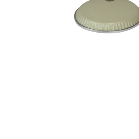
Proel Pro Audio
Schlagzeug
Samson Pro Audio
Snaredrum
Ständer
Roto Toms
... mehr
... mehr
STREICHINSTRUMENTE
Violinen
Violen, Gamben
Celli
... mehr