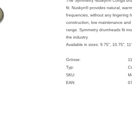
The Symmetry Nuskyn® Conga drumh
fit. Nuskyn® provides natural, war
e
Blockflöten
frequencies, without any lingering
s
Piccoloflöte
construction, low maintenance and 
range. Symmetry drumheads fit mo
Querflöten
the industry.
... mehr
Available in sizes: 9.75", 10.75", 11
Grösse:
11
Typ:
C
SKU:
M
EAN:
0