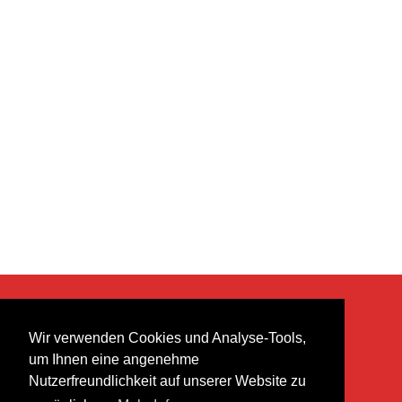
KONTAKT
Wir verwenden Cookies und Analyse-Tools,
heer musik ag
um Ihnen eine angenehme
Lättenstrasse 35
Nutzerfreundlichkeit auf unserer Website zu
8952 Schlieren