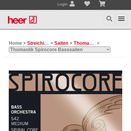
Login
Togg
navi
Home
Streichinstrumente
Saiten
Thomastik Basssaiten
>
>
>
>