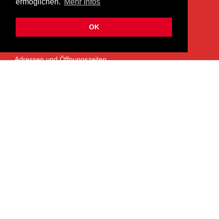
ermöglichen.
Mehr Infos
info@heermusic.com
Kontaktformular
OK
ÜBER UNS
Adressen und Öffnungszeiten
Das Heer Musik Team
Impressum
Kontoverbindung
Jobs
Rechtliches und Datenschutz
SERVICES
Garantie- und Reparaturservice
NEWSLETTER
Bleiben Sie mit dem monatlichen Newsletter informiert über