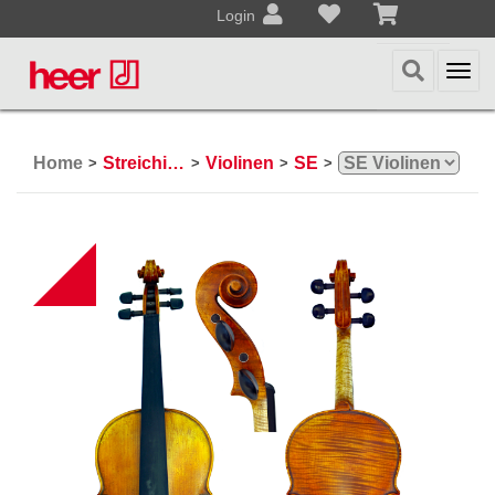
Login
Togg
navi
Home
Streichinstrumente
Violinen
SE
>
>
>
>
B