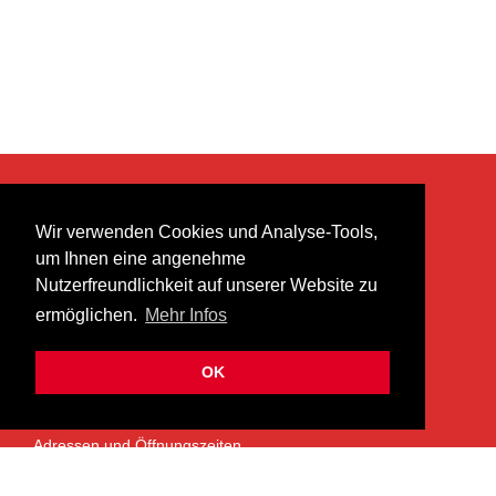
KONTAKT
Wir verwenden Cookies und Analyse-Tools,
heer musik ag
um Ihnen eine angenehme
Lättenstrasse 35
Nutzerfreundlichkeit auf unserer Website zu
8952 Schlieren
ermöglichen.
Mehr Infos
info@heermusic.com
Kontaktformular
OK
ÜBER UNS
Adressen und Öffnungszeiten
Das Heer Musik Team