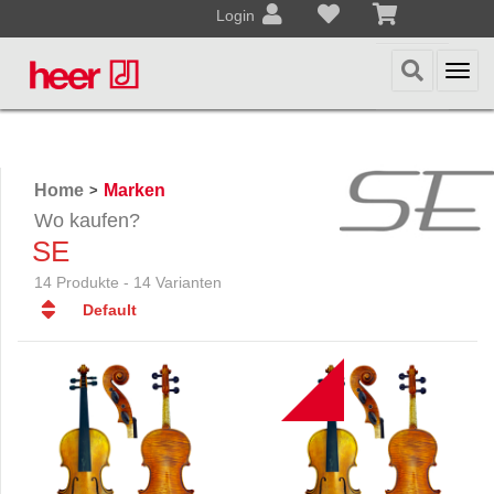
Login
Togg
navi
Home
Marken
>
Wo kaufen?
SE
14 Produkte - 14 Varianten
Default
Default
Datum
B
Datum
Name
Name