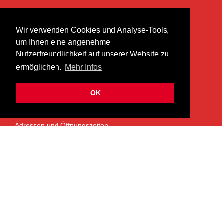
KONTAKT
Wir verwenden Cookies und Analyse-Tools,
heer musik ag
um Ihnen eine angenehme
Lättenstrasse 35
Nutzerfreundlichkeit auf unserer Website zu
8952 Schlieren
ermöglichen.
Mehr Infos
info@heermusic.com
Kontaktformular
OK
ÜBER UNS
Adressen und Öffnungszeiten
Das Heer Musik Team
Impressum
Kontoverbindung
Jobs
Rechtliches und Datenschutz