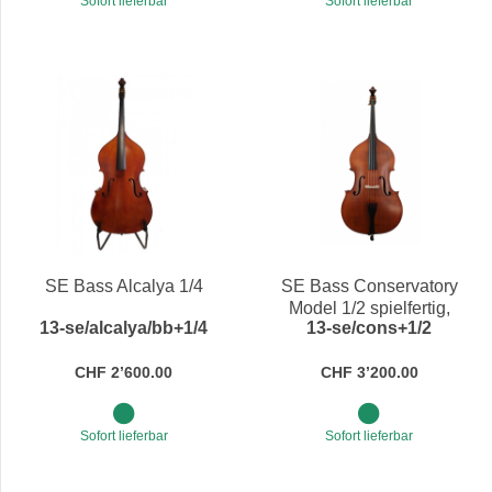
Sofort lieferbar
Sofort lieferbar
SE Bass Alcalya 1/4
SE Bass Conservatory
Model 1/2 spielfertig,
13-se/alcalya/bb+1/4
13-se/cons+1/2
massive Decke
CHF 2’600.00
CHF 3’200.00
Sofort lieferbar
Sofort lieferbar