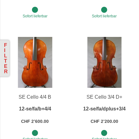
Sofort lieferbar
Sofort lieferbar
F
I
L
T
E
R
SE Cello 4/4 B
SE Cello 3/4 D+
12-se/fa/b+4/4
12-se/fa/dplus+3/4
CHF 2’600.00
CHF 2’200.00