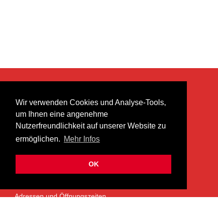
KONTAKT
Wir verwenden Cookies und Analyse-Tools,
heer musik ag
um Ihnen eine angenehme
Lättenstrasse 35
Nutzerfreundlichkeit auf unserer Website zu
8952 Schlieren
ermöglichen.
Mehr Infos
info@heermusic.com
Kontaktformular
OK
ÜBER UNS
Adressen und Öffnungszeiten
Das Heer Musik Team