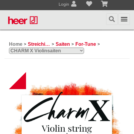
Login
Togg
navi
Home
Streichinstrumente
Saiten
For-Tune
>
>
>
>
NEW