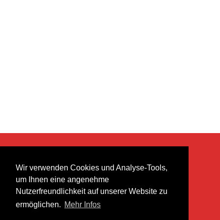
KONTAKT
Wir verwenden Cookies und Analyse-Tools,
heer musik ag
um Ihnen eine angenehme
Lättenstrasse 35
Nutzerfreundlichkeit auf unserer Website zu
8952 Schlieren
ermöglichen.
Mehr Infos
info@heermusic.com