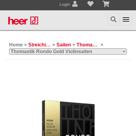
Login
Togg
navi
Home
Streichinstrumente
Saiten
Thomastik Violinsaiten
>
>
>
>