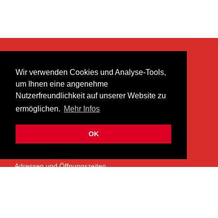
KONTAKT
Wir verwenden Cookies und Analyse-Tools,
heer musik ag
um Ihnen eine angenehme
Lättenstrasse 35
Nutzerfreundlichkeit auf unserer Website zu
8952 Schlieren
ermöglichen.
Mehr Infos
info@heermusic.com
Kontaktformular
OK
ÜBER UNS
Adressen und Öffnungszeiten
Das Heer Musik Team
Impressum
Kontoverbindung