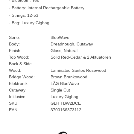
- Bluetooth: Yes
- Battery: Internal Rechargeable Battery
- Strings: 12-53
- Bag: Luxury Gigbag
Serie:
BlueWave
Body:
Dreadnough, Cutaway
Finish:
Gloss, Natural
Top Wood:
Solid Red-Cedar & 2 Aktuatoren
Back & Side
Wood:
Laminated Santos Rosewood
Bridge Wood:
Brown Brankowood
Elektronik:
LÂG BlueWave
Cutaway:
Single Cut
Inklusive:
Luxury Gigbag
SKU:
GLH TBW2DCE
EAN:
3700166373112