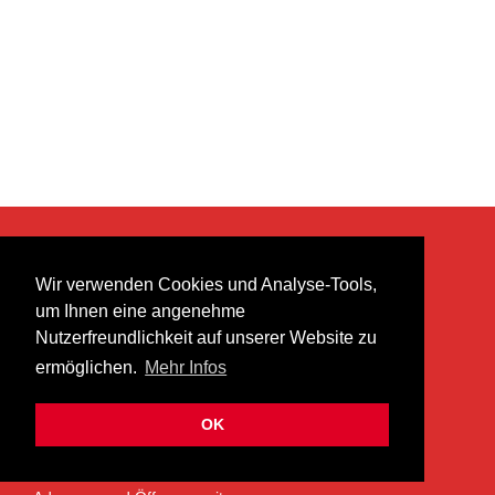
KONTAKT
Wir verwenden Cookies und Analyse-Tools,
heer musik ag
um Ihnen eine angenehme
Lättenstrasse 35
Nutzerfreundlichkeit auf unserer Website zu
8952 Schlieren
ermöglichen.
Mehr Infos
info@heermusic.com
Kontaktformular
OK
ÜBER UNS