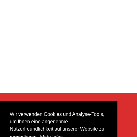
KONTAKT
Wir verwenden Cookies und Analyse-Tools,
heer musik ag
um Ihnen eine angenehme
Lättenstrasse 35
Nutzerfreundlichkeit auf unserer Website zu
8952 Schlieren