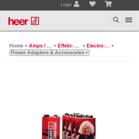
Login
Togg
navi
Home
Amps / Effektpedale
Effekt- und Bodenpedale
Electro-Harmonix
>
>
>
>