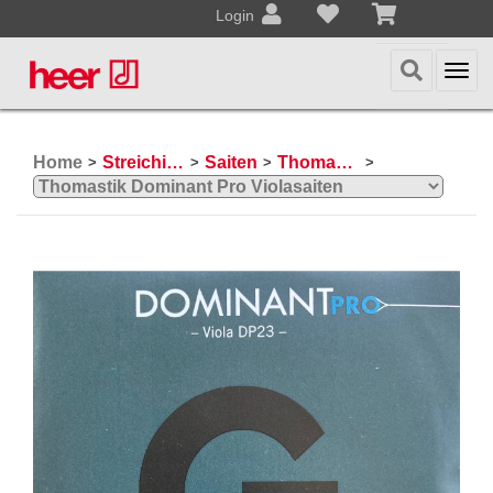
Login
Togg
navi
Home
Streichinstrumente
Saiten
Thomastik Violasaiten
>
>
>
>