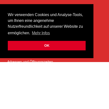
KONTAKT
Wir verwenden Cookies und Analyse-Tools,
heer musik ag
um Ihnen eine angenehme
Lättenstrasse 35
Nutzerfreundlichkeit auf unserer Website zu
8952 Schlieren
ermöglichen.
Mehr Infos
info@heermusic.com
Kontaktformular
OK
ÜBER UNS
Adressen und Öffnungszeiten
Das Heer Musik Team
Impressum
Kontoverbindung
Jobs
Rechtliches und Datenschutz