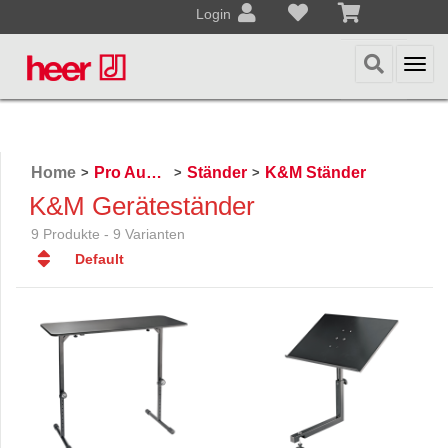
Login
Togg
navi
Home
Pro Audio, Mics, Stands
Ständer
K&M Ständer
>
>
>
K&M Geräteständer
9 Produkte - 9 Varianten
Default
Default
Datum
Datum
Name
Name
Preis