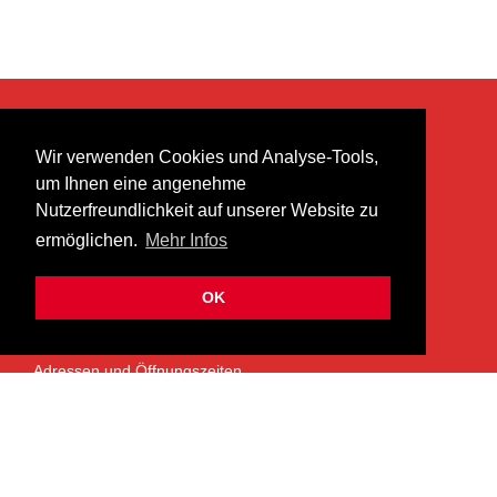
KONTAKT
Wir verwenden Cookies und Analyse-Tools,
heer musik ag
um Ihnen eine angenehme
Lättenstrasse 35
Nutzerfreundlichkeit auf unserer Website zu
8952 Schlieren
ermöglichen.
Mehr Infos
info@heermusic.com
Kontaktformular
OK
ÜBER UNS
Adressen und Öffnungszeiten
Das Heer Musik Team
Impressum
Kontoverbindung