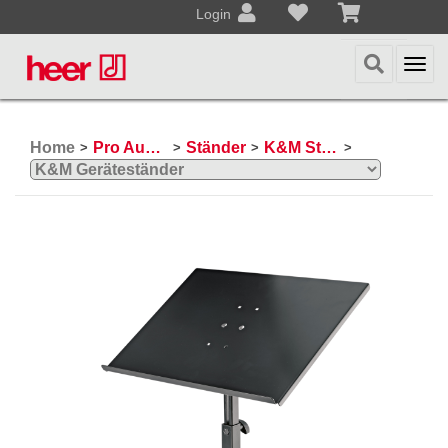
Login
Togg
navi
Home
Pro Audio, Mics, Stands
Ständer
K&M Ständer
>
>
>
>