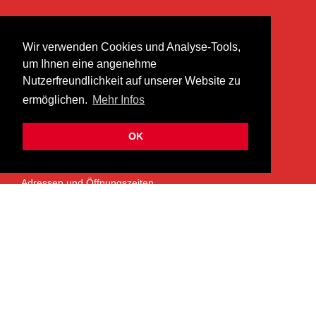
KONTAKT
Wir verwenden Cookies und Analyse-Tools,
heer musik ag
um Ihnen eine angenehme
Lättenstrasse 35
Nutzerfreundlichkeit auf unserer Website zu
8952 Schlieren
ermöglichen.
Mehr Infos
info@heermusic.com
Kontaktformular
OK
ÜBER UNS
Adressen und Öffnungszeiten
Das Heer Musik Team
Impressum
Kontoverbindung
Jobs
Rechtliches und Datenschutz