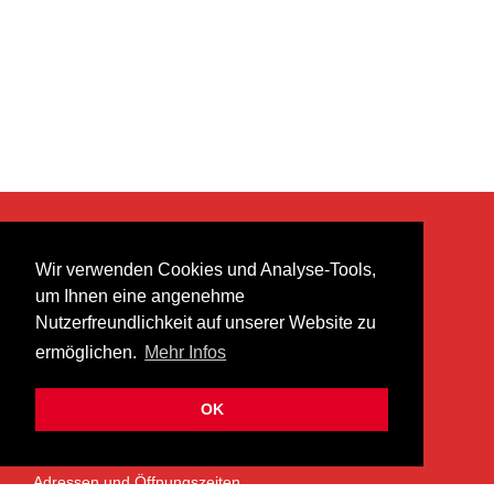
KONTAKT
Wir verwenden Cookies und Analyse-Tools,
heer musik ag
um Ihnen eine angenehme
Lättenstrasse 35
Nutzerfreundlichkeit auf unserer Website zu
8952 Schlieren
ermöglichen.
Mehr Infos
info@heermusic.com
Kontaktformular
OK
ÜBER UNS
Adressen und Öffnungszeiten