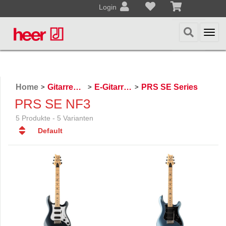
Login
Togg
navi
Home
Gitarren / Zupfinstrumente
E-Gitarren
PRS SE Series
>
>
>
PRS SE NF3
5 Produkte - 5 Varianten
Default
Default
Datum
Datum
Name
Name
Preis