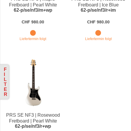
Fretboard | Pearl White
Fretboard | Ice Blue
62-p/se/nf3/m+wp
62-p/se/nf3/r+im
Metallic
CHF 980.00
CHF 980.00
Liefertermin folgt
Liefertermin folgt
F
I
L
T
E
R
PRS SE NF3 | Rosewood
Fretboard | Pearl White
62-p/se/nf3/r+wp