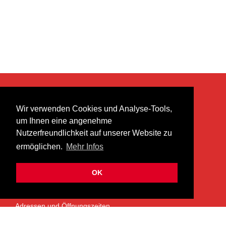
KONTAKT
Wir verwenden Cookies und Analyse-Tools,
heer musik ag
um Ihnen eine angenehme
Lättenstrasse 35
Nutzerfreundlichkeit auf unserer Website zu
8952 Schlieren
ermöglichen.
Mehr Infos
info@heermusic.com
Kontaktformular
OK
ÜBER UNS
Adressen und Öffnungszeiten
Das Heer Musik Team