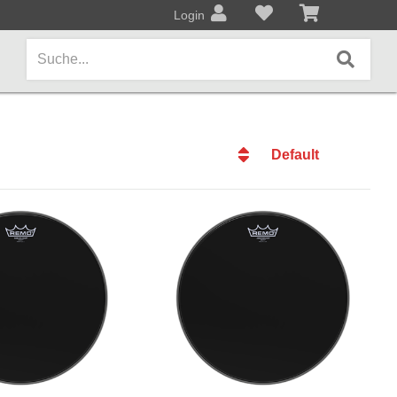
Login
Default
AMPS / EFFEKTPEDALE
Default
Amps/Cabinets
Datum
Effekt- und Bodenpedale
Datum
Name
Covers und Softcases
Name
Preis
KEYBOARDS / PIANO
Preis
Keyboards / Pianos
BLECHBLASINSTRUMENTE