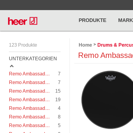
PRODUKTE
MARK
>
123 Produkte
Home
Drums & Percu
Infos
LICHT / EFFEKTE
Remo Ambassa
NOTENPU
UNTERKATEGORIEN
Licht
Notenstände
Preisliste
Remo Ambassador SMT Clear
7
Effekte
Metronome u
Remo Ambassador SMT Coated
7
Controller/DMX
Stimmgabel
Remo Ambassador transparent
15
... mehr
... mehr
Remo Ambassador weiss (coated)
19
Remo Ambassador weiss (smooth)
4
Remo Ambassador X weiss (coated)
8
Remo Ambassador Suede
5
PRO AUDIO, MICS, STANDS
DRUMS 