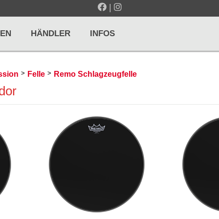
|
EN
HÄNDLER
INFOS
>
>
ssion
Felle
Remo Schlagzeugfelle
dor
LTE / METRONOME
GITARREN / ZUPFINSTRUMENTE
r und Pulte
Klassikgitarren
nd Taktelle
Westerngitarren
n und Stimmgeräte
E-Gitarren
... mehr
& PERCUSSION
HOLZBLASINSTRUMENTE