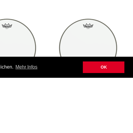
lichen.
Mehr Infos
OK
13-00 Ambassador,
Remo BA-0314-00 Ambassador,
3" Clear
14" Clear
ba/0313/00
25-ba/0314/00
HF 22.00
CHF 24.00