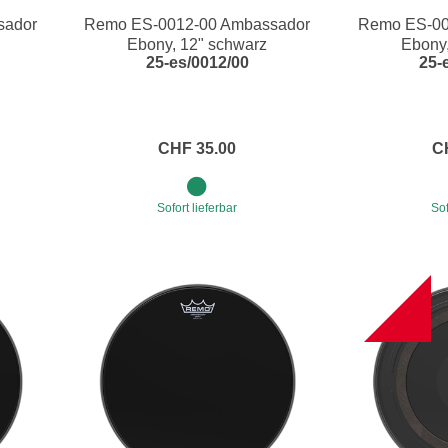
sador
Remo ES-0012-00 Ambassador
Remo ES-00
e
Blockflöten
Ebony, 12" schwarz
Ebony,
25-es/0012/00
25-
s
Piccoloflöte
Querflöten
... mehr
CHF 35.00
C
Sofort lieferbar
Sof
NEW