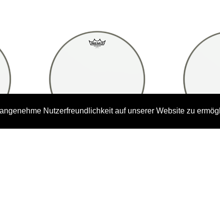
angenehme Nutzerfreundlichkeit auf unserer Website zu ermög
ador,
Remo BA-0312-00 Ambassador,
Remo BA-03
12" Clear
1
25-ba/0312/00
25-
CHF 22.00
C