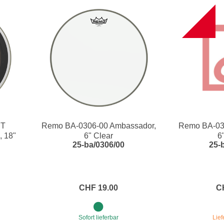
B
MT
Remo BA-0306-00 Ambassador,
Remo BA-03
 18"
6" Clear
6
25-ba/0306/00
25-
CHF 19.00
C
Sofort lieferbar
Lief