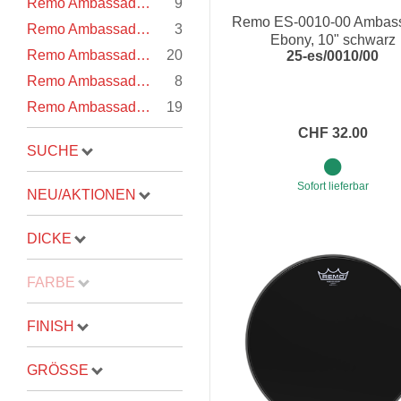
Remo Ambassador Starfire Chrome
9
Remo ES-0010-00 Ambas
Remo Ambassador Nuskyn
3
Proel Pro Audio
Schlagzeug
Ebony, 10" schwarz
Remo Ambassador Renaissance
20
25-es/0010/00
Samson Pro Audio
Snaredrum
Remo Ambassador Vintage weiss
8
Ständer
Roto Toms
Remo Ambassador Ebony schwarz
19
... mehr
... mehr
CHF 32.00
SUCHE
STREICHINSTRUMENTE
Sofort lieferbar
NEU/AKTIONEN
Violinen
DICKE
Violen, Gamben
Celli
FARBE
... mehr
FINISH
GRÖSSE