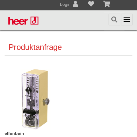
Login
Togg
navi
Produktanfrage
elfenbein