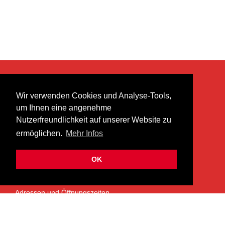
KONTAKT
Wir verwenden Cookies und Analyse-Tools,
heer musik ag
um Ihnen eine angenehme
Lättenstrasse 35
Nutzerfreundlichkeit auf unserer Website zu
8952 Schlieren
ermöglichen.
Mehr Infos
info@heermusic.com
Kontaktformular
OK
ÜBER UNS
Adressen und Öffnungszeiten
Das Heer Musik Team