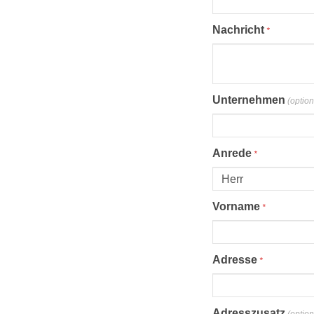
Proel Pro Audio
Schlagzeug
Nachricht
*
Samson Pro Audio
Snaredrum
Ständer
Roto Toms
... mehr
... mehr
Unternehmen
(option
STREICHINSTRUMENTE
Anrede
*
Violinen
Violen, Gamben
Vorname
*
Celli
... mehr
Adresse
*
Adresszusatz