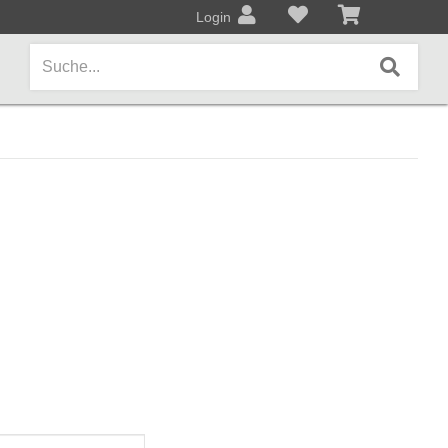
Login
AMPS / EFFEKTPEDALE
Amps/Cabinets
Effekt- und Bodenpedale
Covers und Softcases
KEYBOARDS / PIANO
Keyboards / Pianos
BLECHBLASINSTRUMENTE