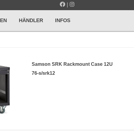
|
EN
HÄNDLER
INFOS
LTE / METRONOME
GITARREN / ZUPFINSTRUMENTE
Samson SRK Rackmount Case 12U
r und Pulte
Klassikgitarren
76-s/srk12
nd Taktelle
Westerngitarren
n und Stimmgeräte
E-Gitarren
... mehr
& PERCUSSION
HOLZBLASINSTRUMENTE