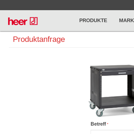
PRODUKTE
MARK
Produktanfrage
Infos
LICHT / EFFEKTE
NOTENPU
Licht
Notenstände
Preisliste
Effekte
Metronome u
Controller/DMX
Stimmgabel
... mehr
... mehr
Betreff
*
PRO AUDIO, MICS, STANDS
DRUMS 