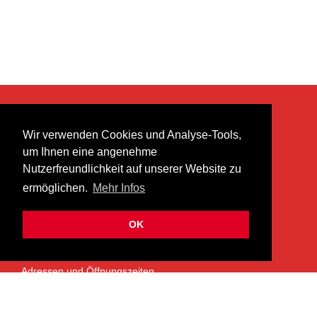
KONTAKT
Wir verwenden Cookies und Analyse-Tools,
heer musik ag
um Ihnen eine angenehme
Lättenstrasse 35
Nutzerfreundlichkeit auf unserer Website zu
8952 Schlieren
ermöglichen.
Mehr Infos
info@heermusic.com
Kontaktformular
OK
ÜBER UNS
Adressen und Öffnungszeiten
Das Heer Musik Team