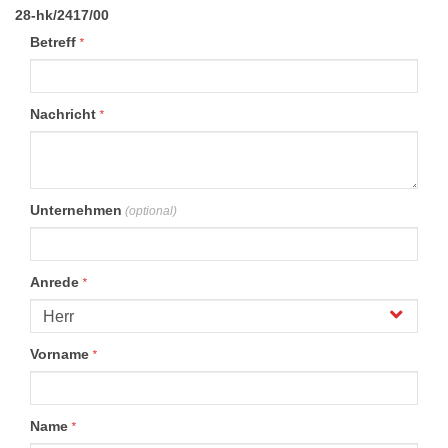
28-hk/2417/00
Betreff
*
Nachricht
*
Unternehmen
(optional)
Anrede
*
Vorname
*
Name
*