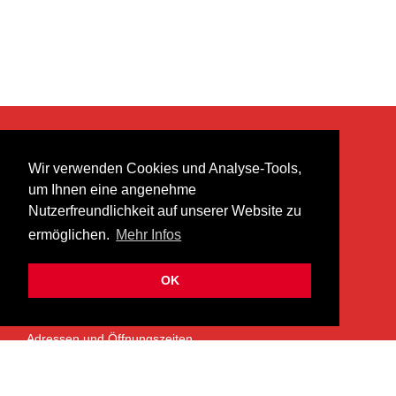
KONTAKT
Wir verwenden Cookies und Analyse-Tools,
heer musik ag
um Ihnen eine angenehme
Lättenstrasse 35
Nutzerfreundlichkeit auf unserer Website zu
8952 Schlieren
ermöglichen.
Mehr Infos
info@heermusic.com
Kontaktformular
OK
ÜBER UNS
Adressen und Öffnungszeiten
Das Heer Musik Team