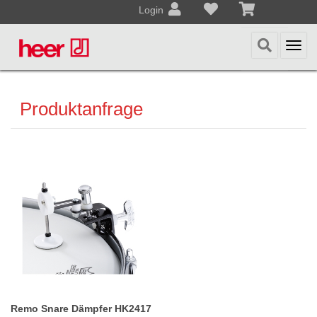
Login
Togg
navi
Produktanfrage
Remo Snare Dämpfer HK2417