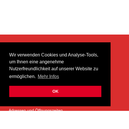
KONTAKT
Wir verwenden Cookies und Analyse-Tools,
heer musik ag
um Ihnen eine angenehme
Lättenstrasse 35
Nutzerfreundlichkeit auf unserer Website zu
8952 Schlieren
ermöglichen.
Mehr Infos
info@heermusic.com
Kontaktformular
OK
ÜBER UNS
Adressen und Öffnungszeiten
Das Heer Musik Team