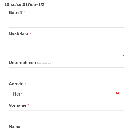
10-sc/set017/ce+1/2
Betreff
*
Nachricht
*
Unternehmen
(optional)
Anrede
*
Vorname
*
Name
*