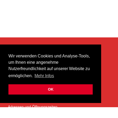
KONTAKT
Wir verwenden Cookies und Analyse-Tools,
heer musik ag
um Ihnen eine angenehme
Lättenstrasse 35
Nutzerfreundlichkeit auf unserer Website zu
8952 Schlieren
ermöglichen.
Mehr Infos
info@heermusic.com
Kontaktformular
OK
ÜBER UNS
Adressen und Öffnungszeiten
Das Heer Musik Team