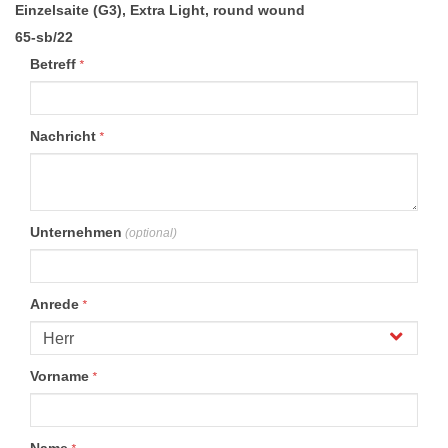
Einzelsaite (G3), Extra Light, round wound
65-sb/22
Betreff
*
Nachricht
*
Unternehmen
(optional)
Anrede
*
Vorname
*