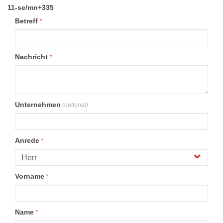
11-se/mn+335
Betreff
*
Nachricht
*
Unternehmen
(optional)
Anrede
*
Vorname
*
Name
*