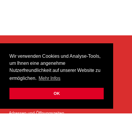
KONTAKT
Wir verwenden Cookies und Analyse-Tools,
heer musik ag
um Ihnen eine angenehme
Lättenstrasse 35
Nutzerfreundlichkeit auf unserer Website zu
8952 Schlieren
ermöglichen.
Mehr Infos
info@heermusic.com
Kontaktformular
OK
ÜBER UNS
Adressen und Öffnungszeiten
Das Heer Musik Team