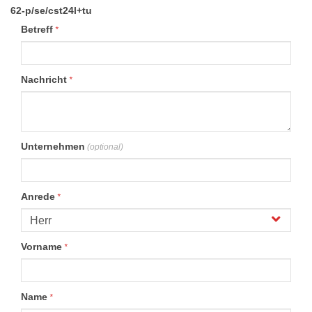
62-p/se/cst24l+tu
Betreff
*
Nachricht
*
Unternehmen
(optional)
Anrede
*
Vorname
*
Name
*