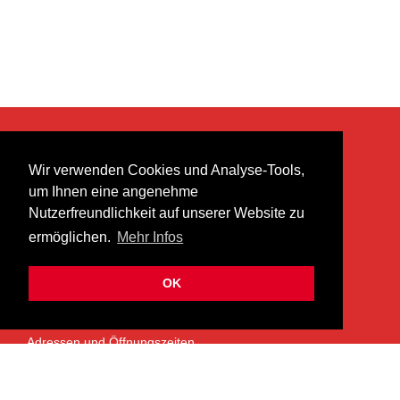
KONTAKT
Wir verwenden Cookies und Analyse-Tools,
heer musik ag
um Ihnen eine angenehme
Lättenstrasse 35
Nutzerfreundlichkeit auf unserer Website zu
8952 Schlieren
ermöglichen.
Mehr Infos
info@heermusic.com
Kontaktformular
OK
ÜBER UNS
Adressen und Öffnungszeiten
Das Heer Musik Team