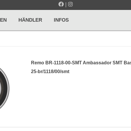
|
EN
HÄNDLER
INFOS
LTE / METRONOME
GITARREN / ZUPFINSTRUMENTE
Remo BR-1118-00-SMT Ambassador SMT Bas
r und Pulte
Klassikgitarren
25-br/1118/00/smt
nd Taktelle
Westerngitarren
n und Stimmgeräte
E-Gitarren
... mehr
& PERCUSSION
HOLZBLASINSTRUMENTE