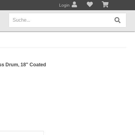
Login
AMPS / EFFEKTPEDALE
s Drum, 18" Coated
Amps/Cabinets
Effekt- und Bodenpedale
Covers und Softcases
KEYBOARDS / PIANO
Keyboards / Pianos
BLECHBLASINSTRUMENTE