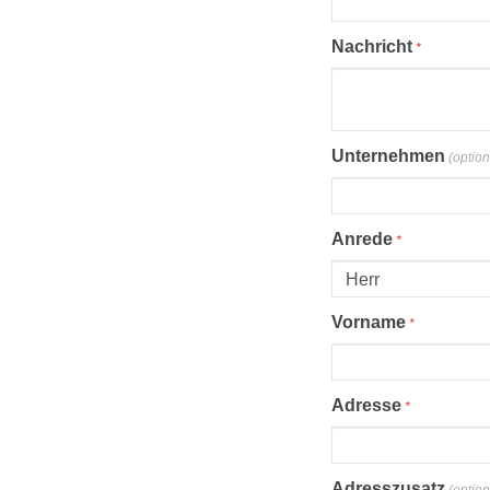
Proel Pro Audio
Schlagzeug
Nachricht
*
Samson Pro Audio
Snaredrum
Ständer
Roto Toms
... mehr
... mehr
Unternehmen
(option
STREICHINSTRUMENTE
Anrede
*
Violinen
Violen, Gamben
Vorname
*
Celli
... mehr
Adresse
*
Adresszusatz