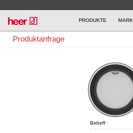
PRODUKTE
MARK
Produktanfrage
Infos
LICHT / EFFEKTE
NOTENPU
Licht
Notenstände
Preisliste
Effekte
Metronome u
Controller/DMX
Stimmgabel
... mehr
... mehr
Betreff
*
PRO AUDIO, MICS, STANDS
DRUMS 