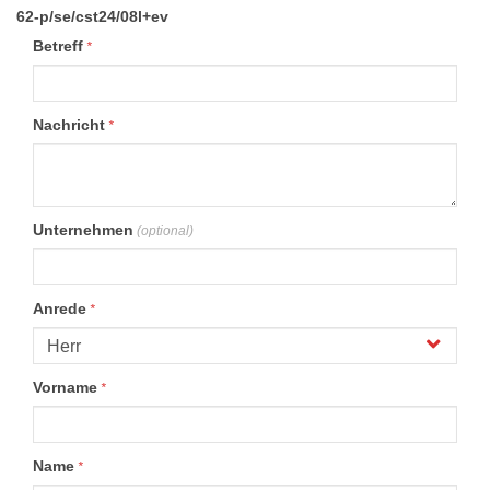
62-p/se/cst24/08l+ev
Betreff
*
Nachricht
*
Unternehmen
(optional)
Anrede
*
Vorname
*
Name
*