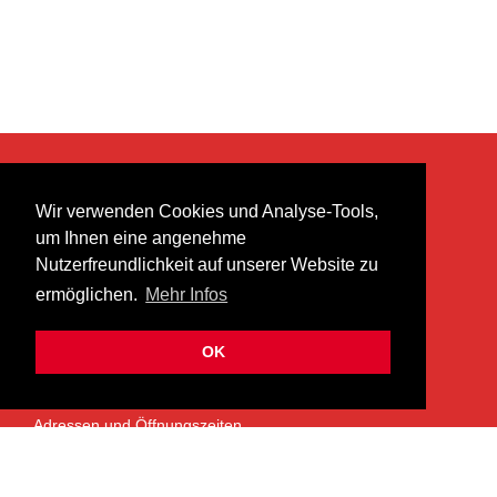
KONTAKT
Wir verwenden Cookies und Analyse-Tools,
heer musik ag
um Ihnen eine angenehme
Lättenstrasse 35
Nutzerfreundlichkeit auf unserer Website zu
8952 Schlieren
ermöglichen.
Mehr Infos
info@heermusic.com
Kontaktformular
OK
ÜBER UNS
Adressen und Öffnungszeiten
Das Heer Musik Team