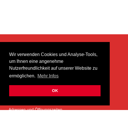
KONTAKT
Wir verwenden Cookies und Analyse-Tools,
heer musik ag
um Ihnen eine angenehme
Lättenstrasse 35
Nutzerfreundlichkeit auf unserer Website zu
8952 Schlieren
ermöglichen.
Mehr Infos
info@heermusic.com
Kontaktformular
OK
ÜBER UNS
Adressen und Öffnungszeiten
Das Heer Musik Team