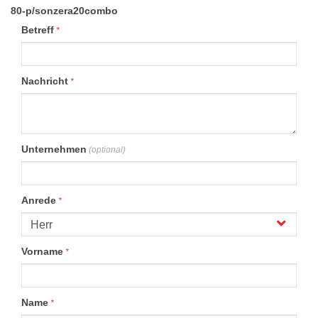
80-p/sonzera20combo
Betreff
*
Nachricht
*
Unternehmen
(optional)
Anrede
*
Vorname
*
Name
*