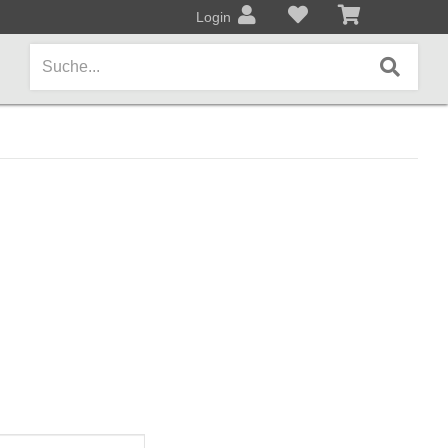
Login
AMPS / EFFEKTPEDALE
Amps/Cabinets
Effekt- und Bodenpedale
Covers und Softcases
KEYBOARDS / PIANO
Keyboards / Pianos
BLECHBLASINSTRUMENTE