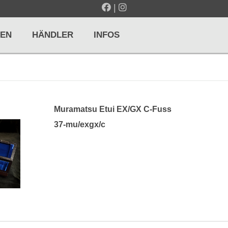
|
EN
HÄNDLER
INFOS
LTE / METRONOME
GITARREN / ZUPFINSTRUMENTE
Muramatsu Etui EX/GX C-Fuss
r und Pulte
Klassikgitarren
37-mu/exgx/c
nd Taktelle
Westerngitarren
n und Stimmgeräte
E-Gitarren
... mehr
& PERCUSSION
HOLZBLASINSTRUMENTE