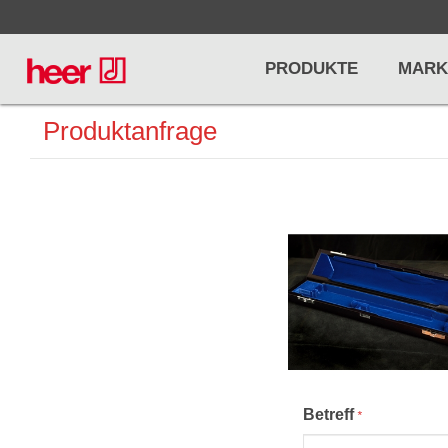
PRODUKTE
MARK
Produktanfrage
Infos
LICHT / EFFEKTE
NOTENPU
Licht
Notenstände
Preisliste
Effekte
Metronome u
Controller/DMX
Stimmgabel
... mehr
... mehr
Betreff
*
PRO AUDIO, MICS, STANDS
DRUMS 