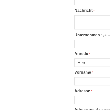
Proel Pro Audio
Schlagzeug
Nachricht
*
Samson Pro Audio
Snaredrum
Ständer
Roto Toms
... mehr
... mehr
Unternehmen
(option
STREICHINSTRUMENTE
Anrede
*
Violinen
Violen, Gamben
Vorname
*
Celli
... mehr
Adresse
*
Adresszusatz