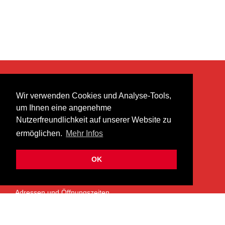
KONTAKT
Wir verwenden Cookies und Analyse-Tools,
heer musik ag
um Ihnen eine angenehme
Lättenstrasse 35
Nutzerfreundlichkeit auf unserer Website zu
8952 Schlieren
ermöglichen.
Mehr Infos
info@heermusic.com
Kontaktformular
OK
ÜBER UNS
Adressen und Öffnungszeiten
Das Heer Musik Team