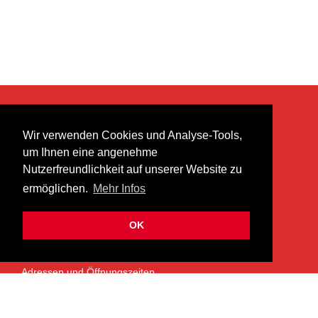
KONTAKT
Wir verwenden Cookies und Analyse-Tools,
heer musik ag
um Ihnen eine angenehme
Lättenstrasse 35
Nutzerfreundlichkeit auf unserer Website zu
8952 Schlieren
ermöglichen.
Mehr Infos
info@heermusic.com
Kontaktformular
OK
ÜBER UNS
Adressen und Öffnungszeiten
Das Heer Musik Team