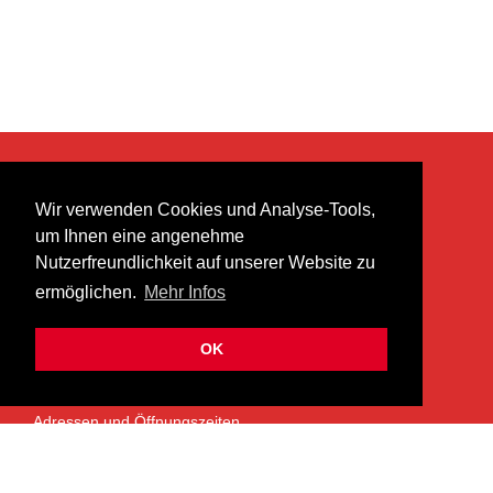
KONTAKT
Wir verwenden Cookies und Analyse-Tools,
heer musik ag
um Ihnen eine angenehme
Lättenstrasse 35
Nutzerfreundlichkeit auf unserer Website zu
8952 Schlieren
ermöglichen.
Mehr Infos
info@heermusic.com
Kontaktformular
OK
ÜBER UNS
Adressen und Öffnungszeiten
Das Heer Musik Team