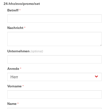
24-hhx/evo/promo/set
Betreff
*
Nachricht
*
Unternehmen
(optional)
Anrede
*
Vorname
*
Name
*