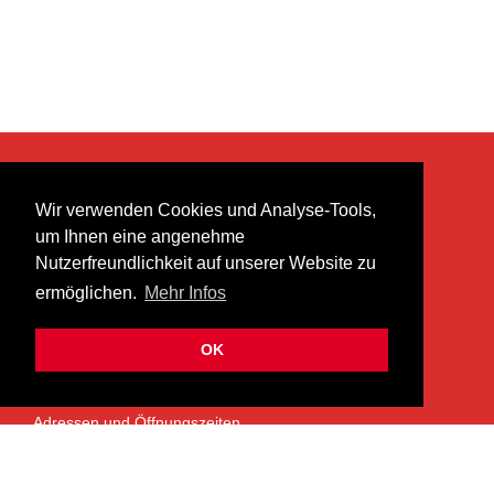
KONTAKT
Wir verwenden Cookies und Analyse-Tools,
heer musik ag
um Ihnen eine angenehme
Lättenstrasse 35
Nutzerfreundlichkeit auf unserer Website zu
8952 Schlieren
ermöglichen.
Mehr Infos
info@heermusic.com
Kontaktformular
OK
ÜBER UNS
Adressen und Öffnungszeiten
Das Heer Musik Team