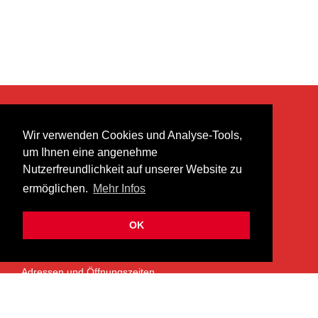
KONTAKT
Wir verwenden Cookies und Analyse-Tools,
heer musik ag
um Ihnen eine angenehme
Lättenstrasse 35
Nutzerfreundlichkeit auf unserer Website zu
8952 Schlieren
ermöglichen.
Mehr Infos
info@heermusic.com
Kontaktformular
OK
ÜBER UNS
Adressen und Öffnungszeiten
Das Heer Musik Team