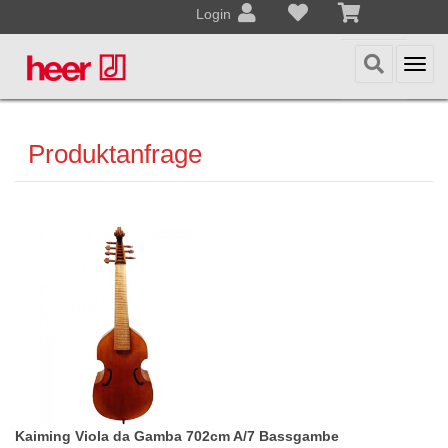
Login
Togg
navi
Produktanfrage
Kaiming Viola da Gamba 702cm A/7 Bassgambe