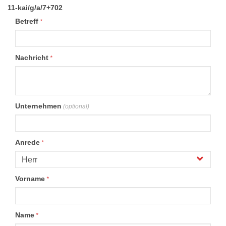
11-kai/g/a/7+702
Betreff
*
Nachricht
*
Unternehmen
(optional)
Anrede
*
Vorname
*
Name
*