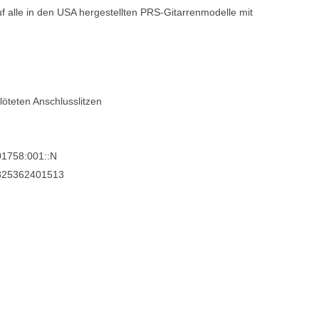
f alle in den USA hergestellten PRS-Gitarrenmodelle mit
Blechblasinstrumente Premium
Blechblasinstrumente
Mundstücke
... mehr
öteten Anschlusslitzen
01758:001::N
825362401513