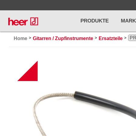
PRODUKTE
MARK
>
>
>
Home
Gitarren / Zupfinstrumente
Ersatzteile
Infos
LICHT / EFFEKTE
NOTENPU
B
Licht
Notenstände
Preisliste
Effekte
Metronome u
Controller/DMX
Stimmgabel
... mehr
... mehr
PRO AUDIO, MICS, STANDS
DRUMS 