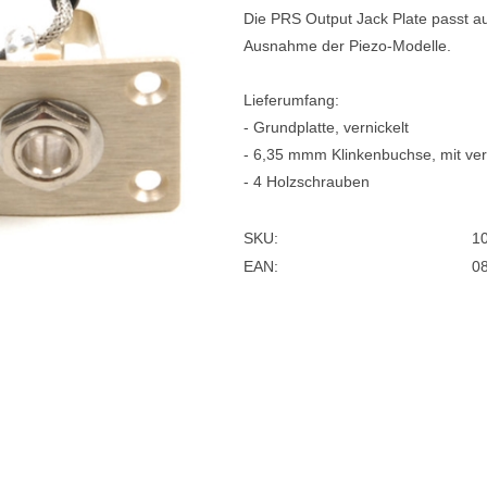
Die PRS Output Jack Plate passt au
e
Blockflöten
Ausnahme der Piezo-Modelle.
s
Piccoloflöte
Lieferumfang:
Querflöten
- Grundplatte, vernickelt
... mehr
- 6,35 mmm Klinkenbuchse, mit verl
- 4 Holzschrauben
SKU:
1
EAN:
0