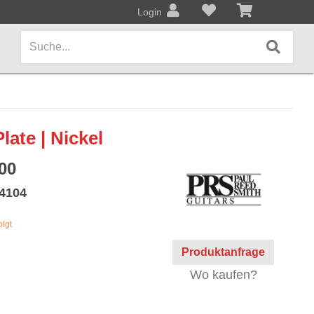
Login
AMPS / EFFEKTPEDALE
ate | Nickel
Amps/Cabinets
00
Effekt- und Bodenpedale
c4104
Covers und Softcases
olgt
KEYBOARDS / PIANO
Produktanfrage
Keyboards / Pianos
Wo kaufen?
BLECHBLASINSTRUMENTE