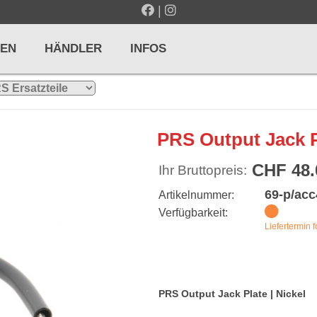
|
EN
HÄNDLER
INFOS
LTE / METRONOME
GITARREN / ZUPFINSTRUMENTE
PRS Output Jack Pl
r und Pulte
Klassikgitarren
CHF 48.
Ihr Bruttopreis:
nd Taktelle
Westerngitarren
69-p/ac
Artikelnummer:
n und Stimmgeräte
E-Gitarren
Verfügbarkeit:
Liefertermin f
... mehr
PRS Output Jack Plate | Nickel
& PERCUSSION
HOLZBLASINSTRUMENTE